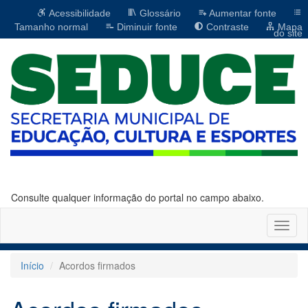
Acessibilidade
Glossário
Aumentar fonte
Tamanho normal
Diminuir fonte
Contraste
Mapa
do site
Consulte qualquer informação do portal no campo abaixo.
Altern
naveg
Início
Acordos firmados