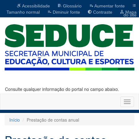
Acessibilidade
Glossário
Aumentar fonte
Tamanho normal
Diminuir fonte
Contraste
Mapa
do site
Consulte qualquer informação do portal no campo abaixo.
Altern
naveg
Início
Prestação de contas anual