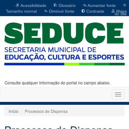
Acessibilidade
Glossário
Aumentar fonte
Tamanho normal
Diminuir fonte
Contraste
Mapa
do site
Consulte qualquer informação do portal no campo abaixo.
Altern
naveg
Início
Processos de Dispensa