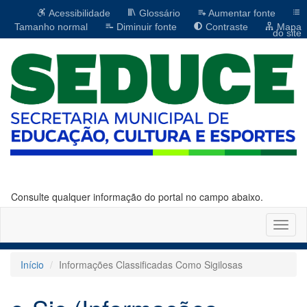
Acessibilidade
Glossário
Aumentar fonte
Tamanho normal
Diminuir fonte
Contraste
Mapa
do site
Consulte qualquer informação do portal no campo abaixo.
Altern
naveg
Início
Informações Classificadas Como Sigilosas