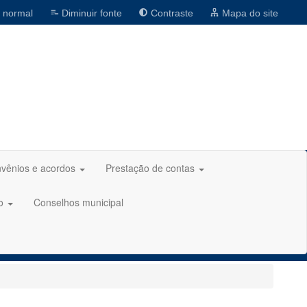
 normal
Diminuir fonte
Contraste
Mapa do site
vênios e acordos
Prestação de contas
ão
Conselhos municipal