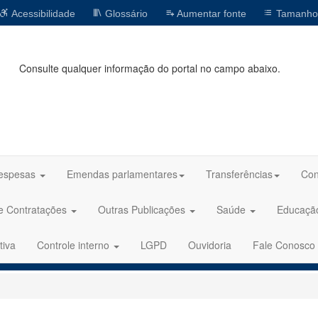
Acessibilidade
Glossário
Aumentar fonte
Tamanho
Consulte qualquer informação do portal no campo abaixo.
espesas
Emendas parlamentares
Transferências
Con
 e Contratações
Outras Publicações
Saúde
Educaç
tiva
Controle interno
LGPD
Ouvidoria
Fale Conosco