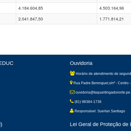
4.184.604,85
4.503.164,96
2.041.847,50
1.771.814,21
 SEDUC
Ouvidoria
Horário de atendimento de segund
Rua Padre Berenguer,s/nº - Centro -
ouvidoria@taquaritingadonorte.pe.
(81) 98384-1736
Responsável: Suerlan Santiago
)
Lei Geral de Proteção d