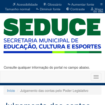
Acessibilidade
Glossário
Aumentar fonte
Tamanho normal
Diminuir fonte
Contraste
Mapa
do site
Consulte qualquer informação do portal no campo abaixo.
Altern
naveg
Início
Julgamento das contas pelo Poder Legislativo