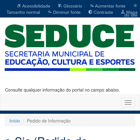
Acessibilidade
Glossário
Aumentar fonte
Tamanho normal
Diminuir fonte
Contraste
Mapa
do site
Consulte qualquer informação do portal no campo abaixo.
Altern
naveg
Início
Pedido de Informação