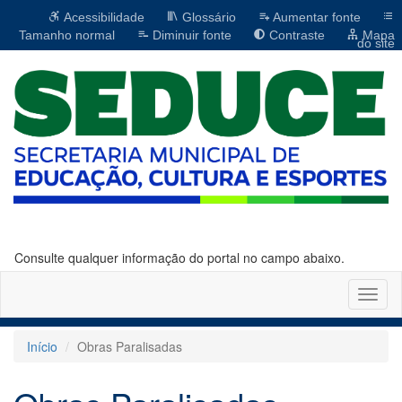
Acessibilidade
Glossário
Aumentar fonte
Tamanho normal
Diminuir fonte
Contraste
Mapa
do site
Consulte qualquer informação do portal no campo abaixo.
Altern
naveg
Início
Obras Paralisadas