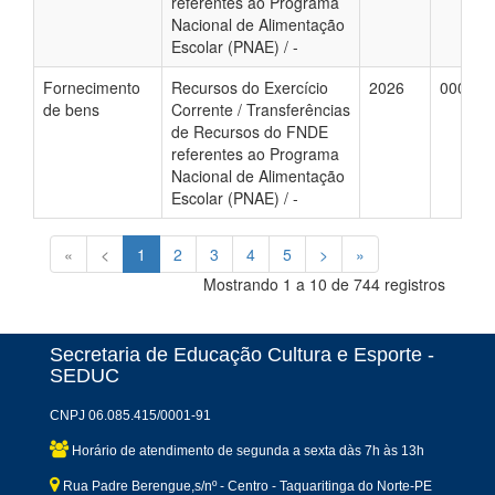
referentes ao Programa
Nacional de Alimentação
Escolar (PNAE) / -
Fornecimento
Recursos do Exercício
2026
000070
de bens
Corrente / Transferências
de Recursos do FNDE
referentes ao Programa
Nacional de Alimentação
Escolar (PNAE) / -
«
<
1
2
3
4
5
>
»
Mostrando 1 a 10 de 744 registros
Secretaria de Educação Cultura e Esporte -
SEDUC
CNPJ 06.085.415/0001-91
Horário de atendimento de segunda a sexta dàs 7h às 13h
Rua Padre Berengue,s/nº - Centro - Taquaritinga do Norte-PE