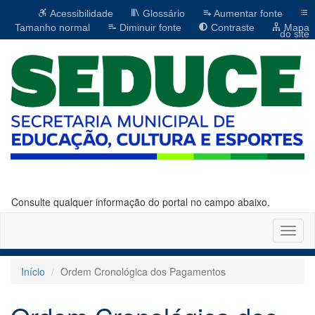
Acessibilidade
Glossário
Aumentar fonte
Tamanho normal
Diminuir fonte
Contraste
Mapa
do site
Consulte qualquer informação do portal no campo abaixo.
Altern
naveg
Início
Ordem Cronológica dos Pagamentos