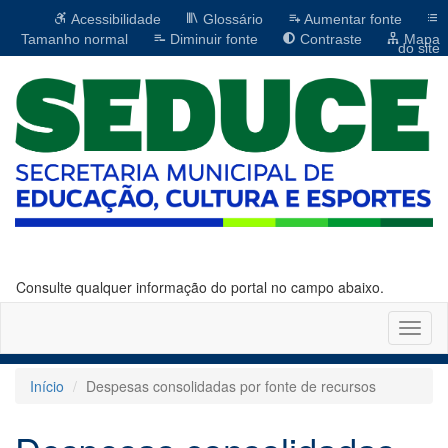
Acessibilidade
Glossário
Aumentar fonte
Tamanho normal
Diminuir fonte
Contraste
Mapa
do site
Consulte qualquer informação do portal no campo abaixo.
Altern
naveg
Início
Despesas consolidadas por fonte de recursos