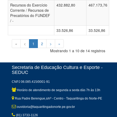
Recursos do Exercício
432.882,80
467.173,76
Corrente / Recursos de
Precatórios do FUNDEF
/ -
33.526,86
33.526,86
«
<
1
2
>
»
Mostrando 1 a 10 de 14 registros
Secretaria de Educação Cultura e Esporte -
SEDUC
CNPJ 06.085.415/0001-91
Horário de atendimento de segunda a sexta dàs 7h às 13h
Rua Padre Berengue,s/nº - Centro - Taquaritinga do Norte-PE
ouvidoria@taquaritingadonorte.pe.gov.br
(81) 3733-1126