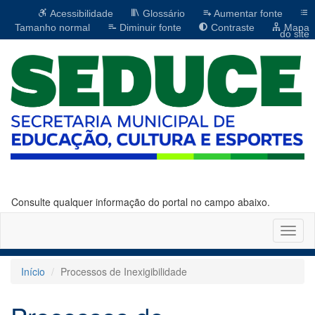
Acessibilidade
Glossário
Aumentar fonte
Tamanho normal
Diminuir fonte
Contraste
Mapa
do site
Consulte qualquer informação do portal no campo abaixo.
Altern
naveg
Início
Processos de Inexigibilidade