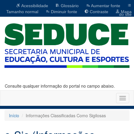
Acessibilidade
Glossário
Aumentar fonte
Tamanho normal
Diminuir fonte
Contraste
Mapa
do site
Consulte qualquer informação do portal no campo abaixo.
Altern
naveg
Início
Informações Classificadas Como Sigilosas