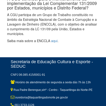
implementação da Lei Complementar 131/2009
por Estados, municípios e Distrito Federal?
A CGU participa de um Grupo de Trabalho constituído no
âmbito da Estratégia Nacional de Combate à Corrupção e a
Lavagem de Dinheiro (ENCCLA), com o objetivo de analisar
o cumprimento da LC 131/09 pela União, Estados e
municípios.
Saiba mais sobre a ENCCLA
aqui
.
Secretaria de Educação Cultura e Esporte -
SEDUC
CNPJ 06.085.415/0001-91
Horário de atendimento de segunda a sexta dàs 7h às 13h
Rua Padre Berengue,s/nº - Centro - Taquaritinga do Norte-PE
ouvidoria@taquaritingadonorte.pe.gov.br
(81) 3733-1126