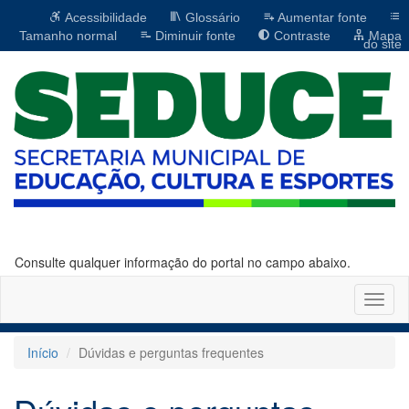
Acessibilidade
Glossário
Aumentar fonte
Tamanho normal
Diminuir fonte
Contraste
Mapa
do site
Consulte qualquer informação do portal no campo abaixo.
Altern
naveg
Início
Dúvidas e perguntas frequentes