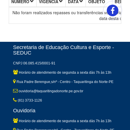
NÚMERO
VIGÊNCIA
DATA
OBJETO
BENEFI
Não foram realizados repasses ou transferências voluntárias de
data desta decl
Secretaria de Educação Cultura e Esporte -
SEDUC
CNPJ 06.085.415/0001-91
Horário de atendimento de segunda a sexta dàs 7h às 13h
Rua Padre Berengue,s/nº - Centro - Taquaritinga do Norte-PE
ouvidoria@taquaritingadonorte.pe.gov.br
(81) 3733-1126
Ouvidoria
Horário de atendimento de segunda a sexta dàs 7h às 13h