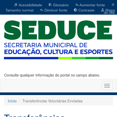
Acessibilidade
Glossário
Aumentar fonte
Tamanho normal
Diminuir fonte
Contraste
Mapa
do site
Consulte qualquer informação do portal no campo abaixo.
Altern
naveg
Início
Transferências Voluntárias Enviadas