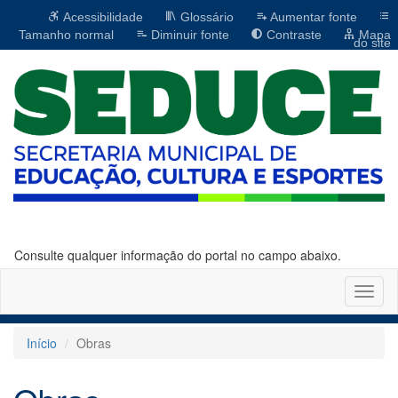
Acessibilidade
Glossário
Aumentar fonte
Tamanho normal
Diminuir fonte
Contraste
Mapa
do site
Consulte qualquer informação do portal no campo abaixo.
Altern
naveg
Início
Obras