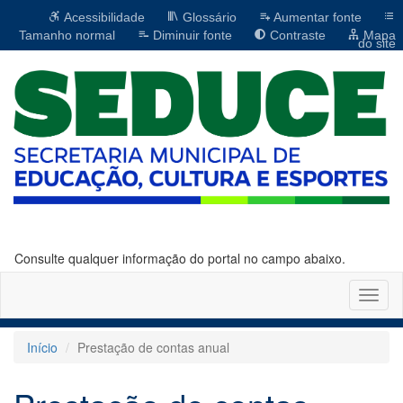
Acessibilidade
Glossário
Aumentar fonte
Tamanho normal
Diminuir fonte
Contraste
Mapa
do site
Consulte qualquer informação do portal no campo abaixo.
Altern
naveg
Início
Prestação de contas anual