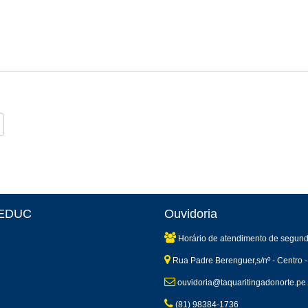
 SEDUC
Ouvidoria
Horário de atendimento de segund
Rua Padre Berenguer,s/nº - Centro -
ouvidoria@taquaritingadonorte.pe.
(81) 98384-1736