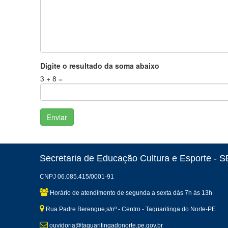
Digite o resultado da soma abaixo
3 + 8 =
Secretaria de Educação Cultura e Esporte -
CNPJ 06.085.415/0001-91
Horário de atendimento de segunda a sexta dàs 7h às 13h
Rua Padre Berengue,s/nº - Centro - Taquaritinga do Norte-PE
ouvidoria@taquaritingadonorte.pe.gov.br