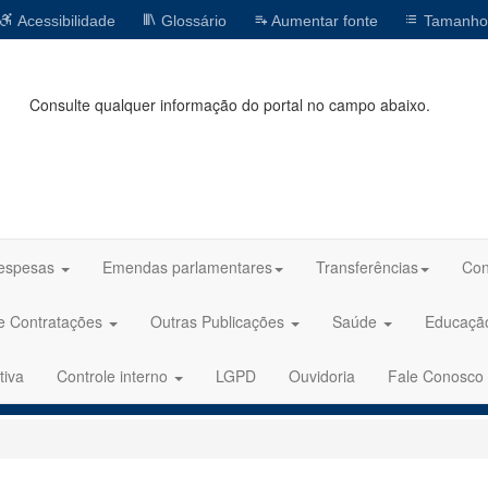
Acessibilidade
Glossário
Aumentar fonte
Tamanho
Consulte qualquer informação do portal no campo abaixo.
espesas
Emendas parlamentares
Transferências
Con
 e Contratações
Outras Publicações
Saúde
Educaç
tiva
Controle interno
LGPD
Ouvidoria
Fale Conosco