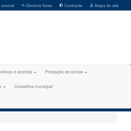
 normal
Diminuir fonte
Contraste
Mapa do site
vênios e acordos
Prestação de contas
ão
Conselhos municipal