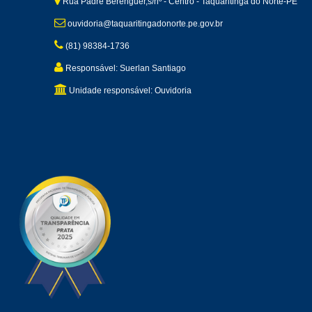
Rua Padre Berenguer,s/nº - Centro - Taquaritinga do Norte-PE
ouvidoria@taquaritingadonorte.pe.gov.br
(81) 98384-1736
Responsável: Suerlan Santiago
Unidade responsável: Ouvidoria