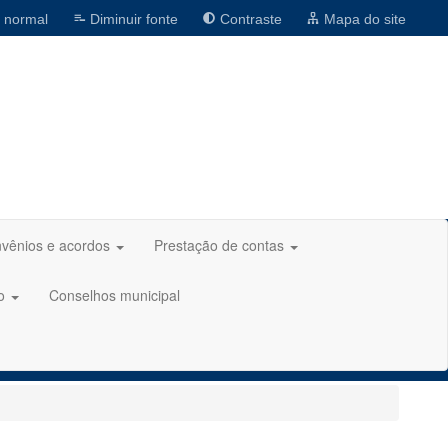
 normal
Diminuir fonte
Contraste
Mapa do site
vênios e acordos
Prestação de contas
ão
Conselhos municipal