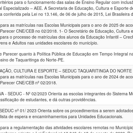
 critérios para o funcionamento das salas de Ensino Regular com inclu
 Especializado – AEE. A Secretaria de Educação, Cultura e Esporte d
la conferida pela Lei no 13.146, de 06 de julho de 2015, Lei Brasileira
s para as matrículas nas Escolas Municipais para o ano de 2025 de ac
e Parecer CNE/CEB no 02/2018. 1- O Secretário de Educação, Cultura e 
s para o processo de matrículas dos alunos da Educação Infantil – Cr
ens e Adultos nas unidades escolares do município.
 Parecer quanto à Política Pública de Educação em Tempo Integral na
sino de Taquaritinga do Norte-PE.
AÇÃO, CULTURA E ESPORTE – SEDUC TAQUARITINGA DO NORTE –
s para as matrículas nas Escolas Municipais para o ano de 2024 de aco
e Parecer CNE/CEB nº 02/2018.
 SEDUC - Nº 02/2023 Orienta as escolas integrantes do Sistema Mu
ssificação de estudantes, e dá outras providências.
 SEDUC nº 01/ 2023 Orienta sobre os procedimentos a serem adotados 
 lista de espera e encaminhamentos para Unidades Educacionais.
s para a regulamentação das atividades escolares remotas no Municípi