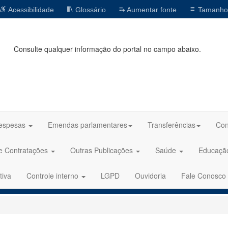
Acessibilidade
Glossário
Aumentar fonte
Tamanho
Consulte qualquer informação do portal no campo abaixo.
espesas
Emendas parlamentares
Transferências
Con
 e Contratações
Outras Publicações
Saúde
Educaç
tiva
Controle interno
LGPD
Ouvidoria
Fale Conosco