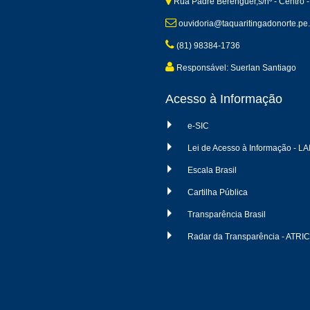
Rua Padre Berenguer,s/nº - Centro -
ouvidoria@taquaritingadonorte.pe.
(81) 98384-1736
Responsável: Suerlan Santiago
Acesso à Informação
e-SIC
Lei de Acesso à Informação - LA
Escala Brasil
Cartilha Pública
Transparência Brasil
Radar da Transparência - ATRI